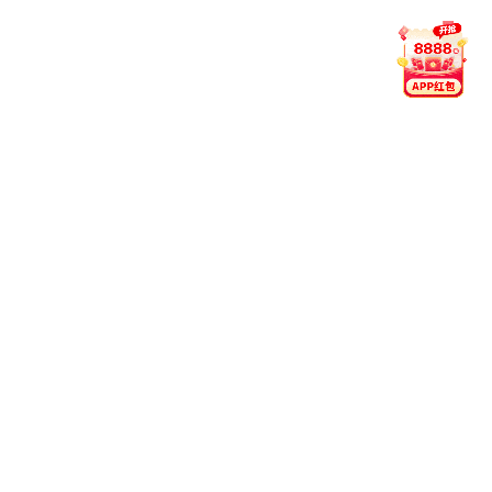
同时，一些原本处于下游位置的劲旅正在迅速崛起，
他们不仅加强了引援，还提高了青训体系，这为未来
培养出更多优秀人才奠定基础。这意味着，如果海港
继续沉迷于过去辉煌，那么即使是曾经屈指可数的小
角色，也有可能成为争冠路上的拦路虎。
综上所述，要想在2025年实现争冠目标，不仅需要团
队内部进行自我调整，还有赖于外部环境变化带来的
机遇把握。只有通过充分利用每次机会，提高自身实
力才能保持竞争优势，实现逆风翻盘之路。
总结：
总而言之，“海港三主场仅得9分”的现实折射出许多深
层次的问题。从心理状态到战术执行，再到人员配置