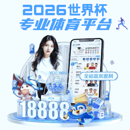
注册入口
爱游戏ayx体育
—— 比