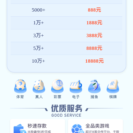
1、主场表现不佳的原因
海港队在本赛季三场主场比赛中仅获得9分，这一成
绩远低于预期。这一现象背后的原因是多方面的。首
先，球队心理压力过大。在主场作战时，球迷期待胜
利的情绪往往会转化为球员身上的负担，这种压力可
能导致球员无法发挥出最佳水平。
其次，对手对海港队的研究越来越透彻。在联赛中，
各支球队都在不断提升自己的技战术水平，对海港队
的战术安排进行了详细分析与针对性部署。因此，在
面对这些更具针对性的防守时，海港队显得举步维
艰。
最后，伤病情况也是一个重要因素。一些核心球员因