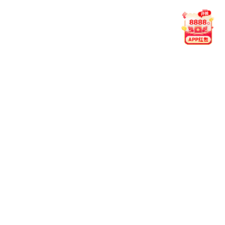
此外，为了增强团队氛围，教练组需注重营造一个开
放且包容的环境，让每个人都感受到被重视与尊重。
这种氛围能够激励球员发挥出最佳状态，而不是被压
迫感所束缚。在这样的环境下，每位球员才能更好地
展现自己的才华，为集体贡献力量。
最终，在追求胜利之路上，无论遇到何种困难，只要
团结一致，就没有克服不了的问题。这种精神也是支
撑着安切洛蒂及其球队不断追逐梦想的重要动力源
泉。
总结：
综上所述，安切洛蒂关于意大利足球困境及巴西世界
杯展望的话语深刻反映出了当前形势下所需面对的问