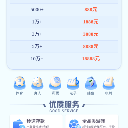
世界杯前景以及球队团结的重要性。
1、意大利足球的发展现状
近年来，意大利足球经历了一段低谷期，相较于其他
欧洲强队，其竞争力似乎有所下降。安切洛蒂指出，
目前意大利联赛虽依然具备一定水准，但缺乏新鲜血
液的注入，使得整体水平受到限制。许多年轻球员未
能得到充分锻炼，这直接影响了国家队的表现。
此外，意甲联赛中的战术风格也显得相对保守，这不
利于新一代球员技术和战术素养的提升。与英超、西
甲等联赛相比，意甲在吸引顶尖人才和培养年轻球员
方面显得滞后。这样的局面不仅影响了俱乐部，也影
响了国家队的选材与训练。