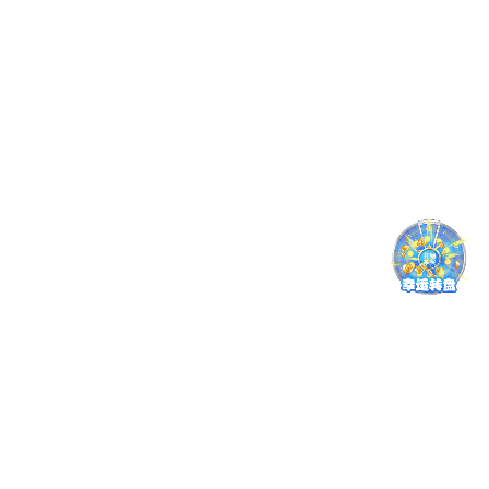
应加强与国外俱乐部和青训营的交流合作，引进先进
理念和方法，以促进整体水平提升。
最后，他特别提到，在心理素质方面也需给予关注。
许多年轻球员在重大比赛中因压力过大而失常，因此
心理辅导同样是成长过程中的一部分，通过专业的方
法帮助他们减轻心理负担，是非常必要的一步。
3、世界杯前景展望
对于即将到来的巴西世界杯，安切洛蒂充满期待，同
时也意识到了挑战之大。他表示，即使面对种种困
难，只要球队做好充分准备，就有可能实现突破。他
强调，每一场比赛都是新的开始，不可掉以轻心，要
认真研究每一个对手，全力以赴迎接挑战。
他特别提及巴西队作为东道主，其实力不可小觑。然