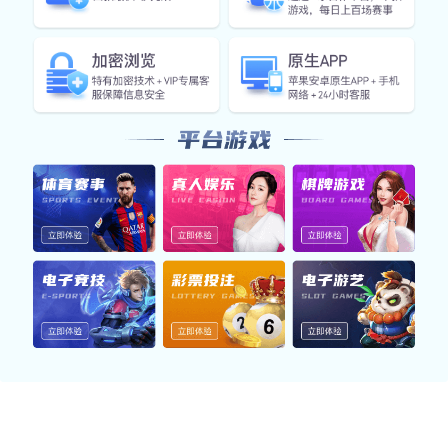
安切洛蒂同时呼吁各方共同努力，推动青训体系改
革，加强与国际接轨，从根本上提升意大利足球的发
展潜力。他认为，这是重塑国足形象、恢复自信的重
要一步。
2、年轻球员的培养
对于未来的发展方向，安切洛蒂强调了年轻球员培养
的重要性。他指出，现在很多年轻才俊尚未得到应有
的机会，这使得他们无法在高水平比赛中积累经验。
因此，他建议俱乐部应该给予更多机会，让这些潜力
股能够在顶级赛事中崭露头角。
同时，他也提到，提高青训教练水平至关重要。如果
教练们能够更科学地指导年轻球员，帮助他们发掘自
己的潜能，将会为球队未来奠定坚实基础。此外，还