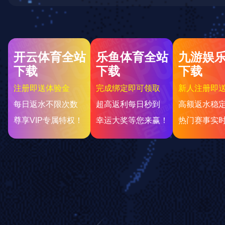
2023年12月20日 · App v5.4.0
世界杯期间数据展示全面提速
升级数据缓存方案，应对多场赛事同时加载时
对球员动态与进球动画进行了流畅度优化，适
新增“精彩回看”模块，重点赛事集锦支持一键
2023年11月2日 · App v5.3.6
电竞赛事专属页上线，强化交互体验
增设“战队动态”区块，涵盖近期赛程与战力变
适配旧机型夜间模式，解决字体样式兼容问题
整体响应速度提升，页面切换更为顺滑。