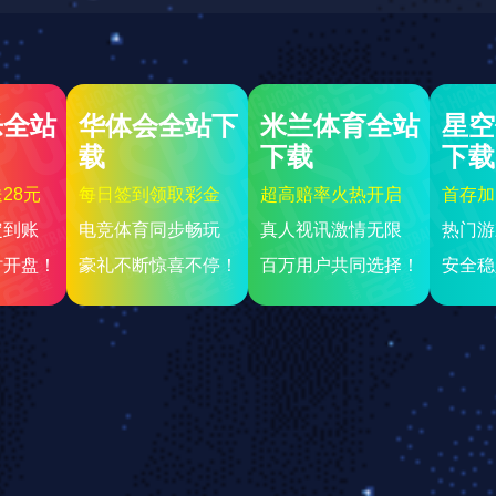
爱游戏ayx体育 · 应用版本更新日
每一次更新，都是为提供更高效、更沉浸式的赛事体验而前行。
的性能压力。
配主流网络环境。
快速回放。
化。
。