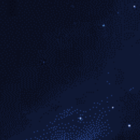
“猜你喜欢”模块上线，个性内容推送更贴合偏
冷启动时间优化，首页加载效率提升约 30%
爱游戏体育·(AY
全面升