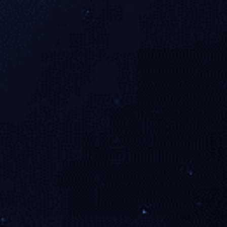
送精准及时，助您不错过爱游戏体育·(AYX)官方网站
彩。
话题、参与讨论，打造属于你的观赛圈。
面保护用户信息与操作过程，构建可信平台环境。