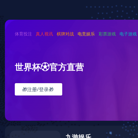
立即下载 爱游戏ayx体育
集实时比分、深度分析、社群互动于一体，爱游戏体育
_AYXSPORTS用户专属的全场景赛事体验入口。
App Store 下载
Google Play 获取