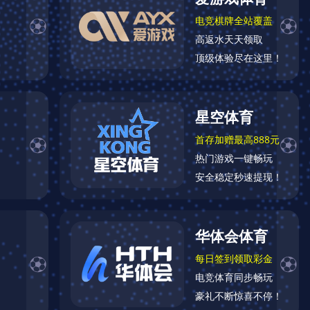
防线，更不断优化每一个安全细节