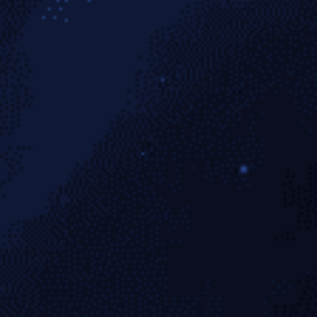
势。
综上所述，通过学习他国经验，加快内部改革步
信中国足球能够迎来新的春天。同时也期待那些
为全球球迷带来惊喜！