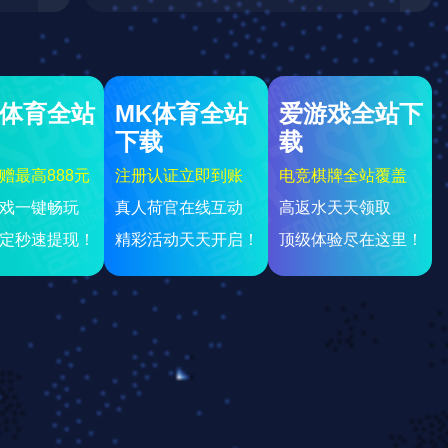
来的发展提供参考。通过这些方面的详细阐
球历史排名之间的关系。
国家
稳定地参加世界杯，其中一些国家的参赛间
例，他们在1954年之后便未能再次进入决
反映了该国足球发展面临的挑战。
政问题等多重因素而导致实力下降。因此，
些国家还面临着竞争加剧的问题，其他新兴
。
仍然努力寻求复兴之路。他们通过引进外籍
级球队之间的差距。这一过程虽然艰辛，但