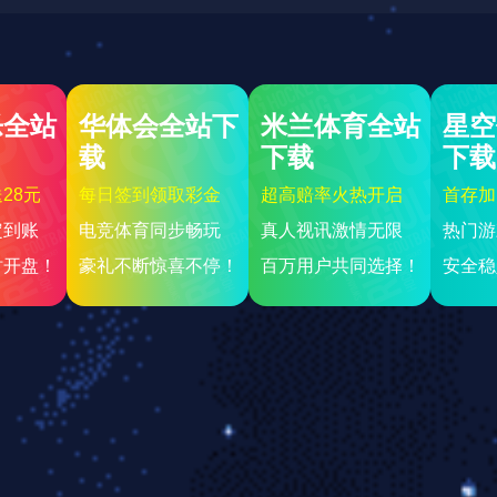
内足球发展的启示，最后总结出经验教训，为未
述，本文旨在全面呈现世界杯参赛间隔与中国足
1、世界杯参赛间隔最长的
在国际足坛中，有些国家由于种种原因未能连续
隔甚至长达数十年。例如，匈牙利队是一个经典案
赛圈，这样漫长的等待不仅让球迷感到失望，也
这类球队通常因为内部管理、青训体系缺失或财
他们在国际大赛中的表现不尽如人意。此外，这
足球强国崛起，使得他们很难重新回到世界舞台
尽管如此，一些具有悠久历史和丰富传统的球队
教练、优化青训体系等方式，希望能够缩短与顶
却为他们带来了新的希望。