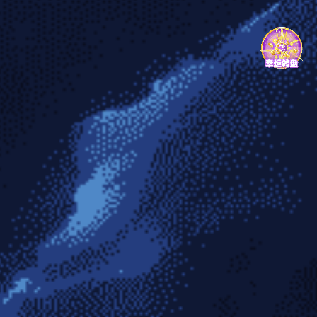
的球队因缺乏比赛锻炼而逐渐被后起之秀取
来，多年的缺席使得他们在FIFA排名上处于
断崛起，使得老牌强队面临更大的压力。因
才能重新获得认可。相较之下，那些保持稳
然会得到强化，从而提高他们在世界范围内
若想改变这种局面，不仅需要重视青年人才
适应现代足球的发展趋势。
经历过类似周期波动但最终实现复兴团队经
系统，可以有效提升整体水平。此外，加强