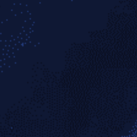
舞台是在1990年代。在这一时期，中国队
一一次参与世界杯决赛圈。这次经历对整个中
这个运动中。
入世界杯，其原因复杂多样。其中，管理体
熟都是主要问题。此外，与其他强国相比，
距。
引进外援、发展青训以及举办女子超级联赛
平打下了基础，并增强了公众对未来发展的
析
往会导致一支球队在国际足坛上的排名持续