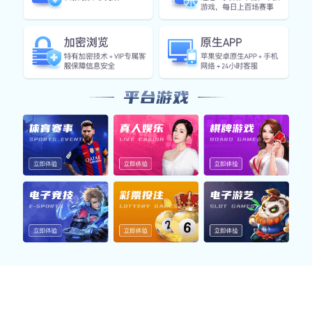
他的个人能力，也表明了他在场上建立领先优势的重
要性。他的快速移动使得对手必须不断调整策略，以
应付其突如其来的攻击。
2、技巧运用与战略布局
除了速度之外，布伦森在技术层面的表现同样不容忽
视。他不仅依靠纯粹的体能去取胜，更注重技能上的
细节打磨。例如，在面对防守时，他会运用多种变向
技巧来迷惑对手，并寻找最佳突破口。这种灵活多变
的打法，使得他的进攻显得更加不可预测。
同时，在传球和射门方面，布伦森也展现出了过人的
技巧。他能够精准判断队友的位置，并以适当力度将
球传递给他们，从而形成配合。此外，在射门时，他
会根据不同情况调整自己的角度和力度，以确保最有