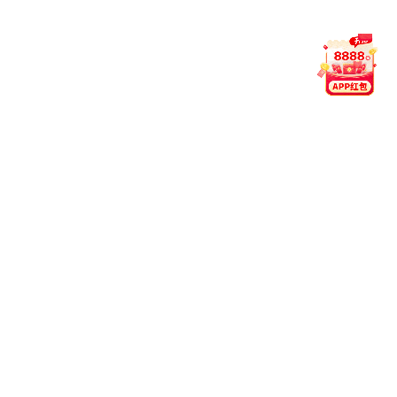
力。只有通过系统化训练，提高自身各方面能力，才
能迎接各种挑战并取得佳绩。
其次，在面对强敌时，要善于发现并利用自身特长，
同时关注对手优缺点，并制定相应策略。这种灵活多
变的方法论，将帮助运动员更好地适应瞬息万变的赛
场环境，提高获胜几率。
最后，这场较量也提醒我们，不论是在生活还是工作
中，都要保持积极向上的心态，通过不断学习与成长
来适应外部变化。当我们勇敢迎接挑战、不畏艰难，
就一定能创造属于自己的辉煌成就。
总结：
综上所述，本文通过深入探讨“布伦森在物理对抗中挑