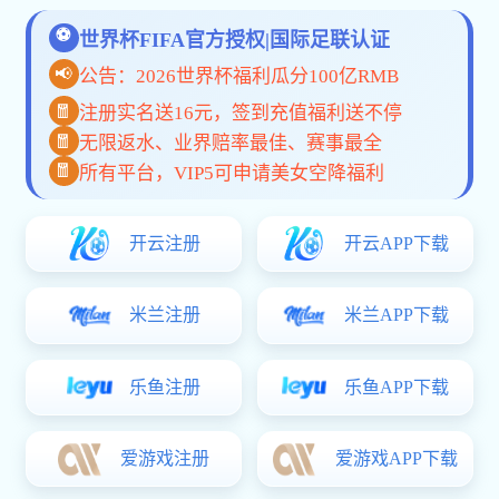
赛数据从这里开始
覆盖实时赛事、专业数据、高清视频，
爱游戏ayx
体育APP
与网页版为您提供便捷的体育服务。
APP下载
网页版入口
首页
/
体育热点
/ 正文
2026-06-27 00:24
45 次阅读
布伦森在物理对抗中挑战马克西的速度极