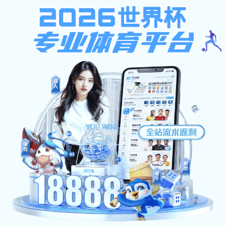
注册入口
爱游戏ayx体育
—— 比