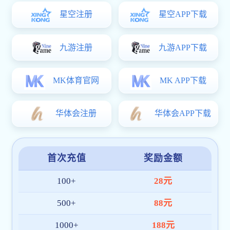
尔基尼奥斯但实现难度极大
近日，前曼联球员内维尔在接受采访时透露了曼联当
前的理想引援目标，包括赖斯、凯恩和马尔基尼奥斯
等优秀球员。然而，他也指出，实现这些引援的难度
极大。本文将从四个方面详细分析这一话题：首先是
对这三名球员的个人能力与潜力的评估；其次探讨曼
联目前的转会政策及其现实挑战；再者，分析球队发
展的迫切需求与引援的重要性；最后，讨论如何在高
竞争环境中争取实现理想引援。通过这些角度，我们
可以更全面地理解内维尔所提到的问题以及曼联未来
的发展方向。