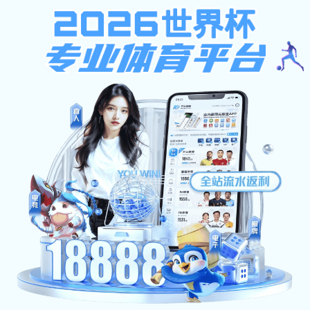
注册入口
爱游戏ayx体育
—— 比