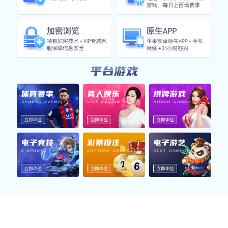
大的身体素质和优异的防守能力，使他在面对各类攻
击时都显得游刃有余。此外，马尔基尼奥斯还具备较
好的领导能力，是球队后防线上的定海神针。这三位
球员若能加盟曼联，无疑将大幅提升球队实力。
2、曼联转会政策现状
近年来，曼联在转会市场上的表现可谓起伏不定。一
方面，他们曾花费巨资引入一些大牌明星，但效果却
并未达到预期。这使得俱乐部在选择新签约时变得更
加谨慎，需要综合考虑经济因素和球队实际需要。
此外，在内维尔看来，虽然俱乐部有意向引入以上几
位顶级球员，但由于他们各自所效力球队都非常重
视，不愿轻易放人，这就增加了转会谈判过程中的复
杂性。同时，各支球队对待转会策略上也越来越成