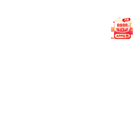
同时，加强与现有球员间的沟通也是至关重要的一
环。如果现有阵容能够保持团结一致，并相信管理层
对未来发展的规划，他们势必更愿意参与到新生力量
加入后的整合过程中，从而形成良好的团队氛围，这
也是吸引外界人才加盟的重要保障之一。
当然，在执行具体计划时，应兼顾短期成效与长期布
局。从短期来看，可以集中资源吸纳急需补充的位
置；从长期来看，则要尝试培养自身青训体系，用合
理投入换取可持续发展，为未来打下扎实基础。在这
样的战略框架下，将更容易实现内维尔所设想中的理
想引援目标。
总结：